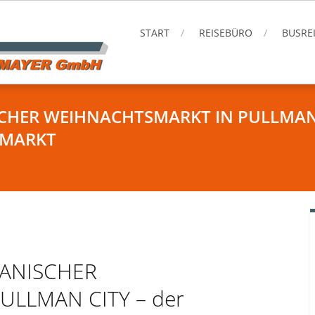
START
REISEBÜRO
BUSRE
CHER WEIHNACHTSMARKT IN PULLMAN C
LMARKT
KANISCHER
LLMAN CITY – der