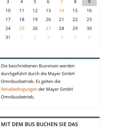
3
4
5
6
7
8
9
10
11
12
13
14
15
16
17
18
19
20
21
22
23
24
25
26
27
28
29
30
31
1
2
3
4
5
6
Die beschriebenen Busreisen werden
durchgeführt durch die Mayer GmbH
Omnibusbetrieb. Es gelten die
Reisebedingungen
der Mayer GmbH
Omnibusbetrieb.
MIT DEM BUS BUCHEN SIE DAS