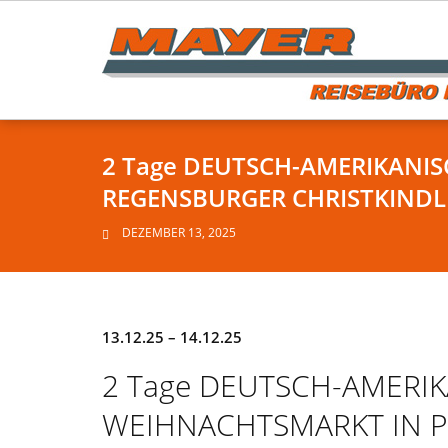
Skip
to
content
2 Tage DEUTSCH-AMERIKANIS
REGENSBURGER CHRISTKIND
DEZEMBER 13, 2025
13.12.25 – 14.12.25
2 Tage DEUTSCH-AMERI
WEIHNACHTSMARKT IN PU