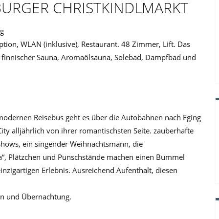
SBURGER CHRISTKINDLMARKT
rg
ion, WLAN (inklusive), Restaurant. 48 Zimmer, Lift. Das
, finnischer Sauna, Aromaölsauna, Solebad, Dampfbad und
m modernen Reisebus geht es über die Autobahnen nach Eging
ity alljährlich von ihrer romantischsten Seite. zauberhafte
Shows, ein singender Weihnachtsmann, die
anta“, Plätzchen und Punschstände machen einen Bummel
inzigartigen Erlebnis. Ausreichend Aufenthalt, diesen
en und Übernachtung.