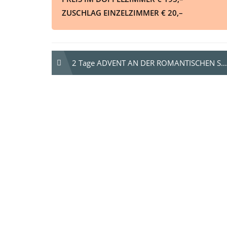
ZUSCHLAG EINZELZIMMER € 20,–
Beitrags-
2 Tage ADVENT AN DER ROMANTISCHEN STRASSE
Navigation