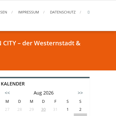
ISEN
IMPRESSUM
DATENSCHUTZ
ITY – der Westernstadt &
KALENDER
<<
Aug 2026
>>
M
D
M
D
F
S
S
27
28
29
30
31
1
2