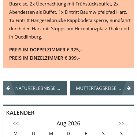
Busreise, 2x Übernachtung mit Frühstücksbuffet, 2x
Abendessen als Buffet, 1x Eintritt Baumwipfelpfad Harz,
1x Eintritt Hängeseilbrücke Rappbodetalsperre, Rundfahrt
durch den Harz mit Stopps am Hexentanzplatz Thale und
in Quedlinburg.
PREIS IM DOPPELZIMMER € 325,–
PREIS IM EINZELZIMMER € 399,–
Beitrags-
NATURERLEBNISSE PUR
MUTTERTAGSREISE INS BLAUE
Navigation
KALENDER
<<
Aug 2026
>>
M
D
M
D
F
S
S