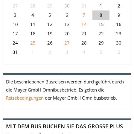
27
28
29
30
31
1
2
3
4
5
6
7
8
9
10
11
12
13
14
15
16
17
18
19
20
21
22
23
24
25
26
27
28
29
30
31
1
2
3
4
5
6
Die beschriebenen Busreisen werden durchgeführt durch
die Mayer GmbH Omnibusbetrieb. Es gelten die
Reisebedingungen
der Mayer GmbH Omnibusbetrieb.
MIT DEM BUS BUCHEN SIE DAS GROSSE PLUS