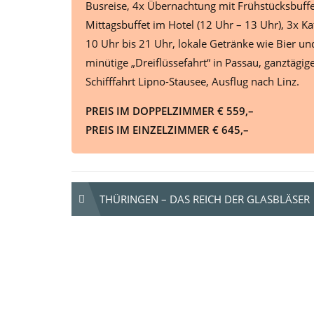
Busreise, 4x Übernachtung mit Frühstücksbuffe
Mittagsbuffet im Hotel (12 Uhr – 13 Uhr), 3x K
10 Uhr bis 21 Uhr, lokale Getränke wie Bier un
minütige „Dreiflüssefahrt“ in Passau, ganztägi
Schifffahrt Lipno-Stausee, Ausflug nach Linz.
PREIS IM DOPPELZIMMER € 559,–
PREIS IM EINZELZIMMER € 645,–
Beitrags-
THÜRINGEN – DAS REICH DER GLASBLÄSER
Navigation