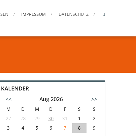
ISEN
IMPRESSUM
DATENSCHUTZ
KALENDER
<<
Aug 2026
>>
M
D
M
D
F
S
S
27
28
29
30
31
1
2
3
4
5
6
7
8
9