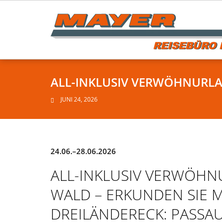
Skip
to
content
ALL-INKLUSIV VERWÖHNURLA
JUNI 24, 2026
24.06.–28.06.2026
ALL-INKLUSIV VERWÖHN
WALD – ERKUNDEN SIE M
DREILÄNDERECK: PASSAU