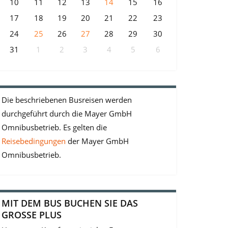
10
11
12
13
14
15
16
17
18
19
20
21
22
23
24
25
26
27
28
29
30
31
1
2
3
4
5
6
Die beschriebenen Busreisen werden
durchgeführt durch die Mayer GmbH
Omnibusbetrieb. Es gelten die
Reisebedingungen
der Mayer GmbH
Omnibusbetrieb.
MIT DEM BUS BUCHEN SIE DAS
GROSSE PLUS