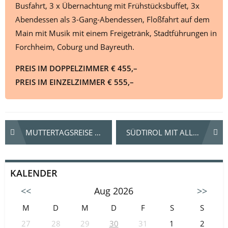
Busfahrt, 3 x Übernachtung mit Frühstücksbuffet, 3x
Abendessen als 3-Gang-Abendessen, Floßfahrt auf dem
Main mit Musik mit einem Freigetränk, Stadtführungen in
Forchheim, Coburg und Bayreuth.
PREIS IM DOPPELZIMMER € 455,–
PREIS IM EINZELZIMMER € 555,–
Beitrags-
MUTTERTAGSREISE INS BLAUE
SÜDTIROL MIT ALLEN SEINEN FACETTEN ERLEBEN…
Navigation
KALENDER
<<
Aug 2026
>>
M
D
M
D
F
S
S
27
28
29
30
31
1
2