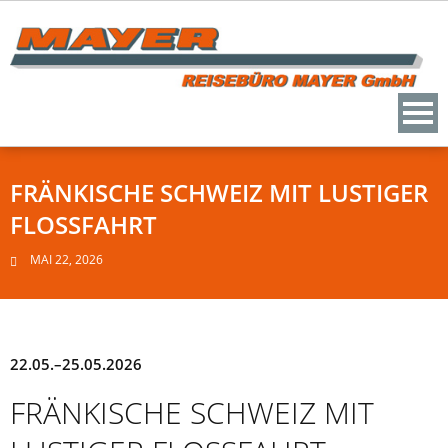
Skip
to
content
FRÄNKISCHE SCHWEIZ MIT LUSTIGER
FLOSSFAHRT
MAI 22, 2026
22.05.–25.05.2026
FRÄNKISCHE SCHWEIZ MIT