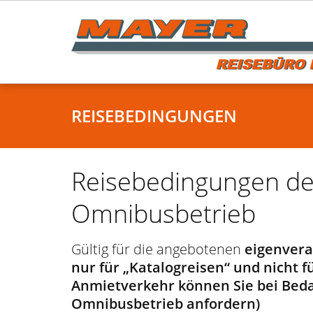
Skip
to
content
REISEBEDINGUNGEN
Reisebedingungen d
Omnibusbetrieb
Gültig für die angebotenen
eigenvera
nur für „Katalogreisen“ und nicht 
Anmietverkehr können Sie bei Beda
Omnibusbetrieb anfordern)