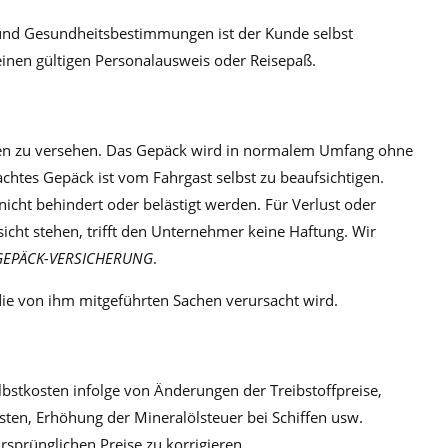
n- und Gesundheitsbestimmun­gen ist der Kunde selbst
einen gültigen Personalausweis oder Reisepaß.
nden zu versehen. Das Gepäck wird in normalem Umfang ohne
htes Gepäck ist vom Fahrgast selbst zu beaufsichtigen.
icht behindert oder belästigt werden. Für Verlust oder
icht stehen, trifft den Unternehmer keine Haftung. Wir
GEPÄCK-VERSICHERUNG
.
die von ihm mitgeführten Sachen verursacht wird.
lbstkosten infolge von Änderungen der Treibstoffpreise,
ten, Erhöhung der Mineralölsteuer bei Schiffen usw.
rsprünglichen Preise zu korrigieren.