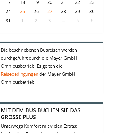
17
18
19
20
21
22
23
24
25
26
27
28
29
30
31
1
2
3
4
5
6
Die beschriebenen Busreisen werden
durchgeführt durch die Mayer GmbH
Omnibusbetrieb. Es gelten die
Reisebedingungen
der Mayer GmbH
Omnibusbetrieb.
MIT DEM BUS BUCHEN SIE DAS
GROSSE PLUS
Unterwegs Komfort mit vielen Extras: