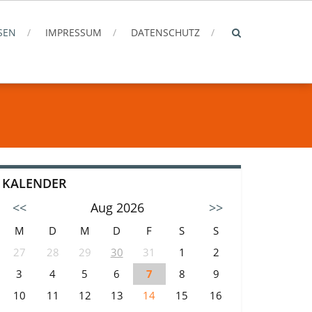
SEN
IMPRESSUM
DATENSCHUTZ
KALENDER
<<
Aug 2026
>>
M
D
M
D
F
S
S
27
28
29
30
31
1
2
3
4
5
6
7
8
9
10
11
12
13
14
15
16